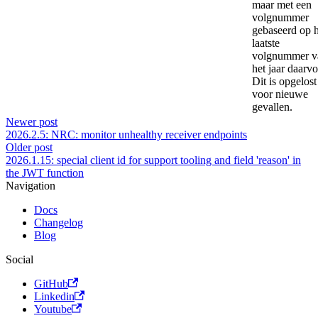
maar met een
volgnummer
gebaseerd op h
laatste
volgnummer v
het jaar daarvo
Dit is opgelost
voor nieuwe
gevallen.
Newer post
2026.2.5: NRC: monitor unhealthy receiver endpoints
Older post
2026.1.15: special client id for support tooling and field 'reason' in
the JWT function
Navigation
Docs
Changelog
Blog
Social
GitHub
Linkedin
Youtube