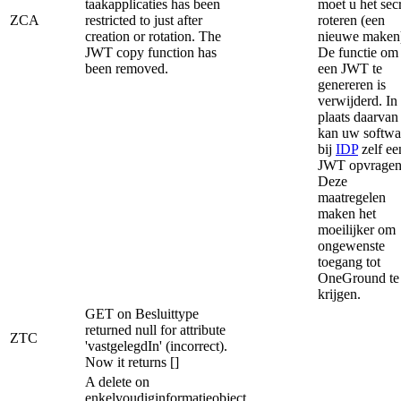
taakapplicaties has been
moet u het sec
ZCA
restricted to just after
roteren (een
creation or rotation. The
nieuwe maken
JWT copy function has
De functie om
been removed.
een JWT te
genereren is
verwijderd. In
plaats daarvan
kan uw softwa
bij
IDP
zelf ee
JWT opvragen
Deze
maatregelen
maken het
moeilijker om
ongewenste
toegang tot
OneGround te
krijgen.
GET on Besluittype
returned null for attribute
ZTC
'vastgelegdIn' (incorrect).
Now it returns []
A delete on
enkelvoudiginformatieobject