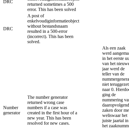
DRC
returned sometimes a 500
error. This has been solved
A post of
enkelvoudiginformatieobject
without bestandsnaam
DRC
resulted in a 500-error
(incorrect). This has been
solved.
Als een zaak
werd aangema
in het eerste u
van het nieuw
jaar werd de
teller van de
nummergenera
niet teruggezet
naar 0. Hierdo
ging de
The number generator
nummering va
returned wrong case
daaropvolgen
Number
numbers if a case was
zaken door me
generator
created in the first hour of a
weliswaar het
new year. This has been
juiste jaartal in
resolved for new cases.
het zaaknumm